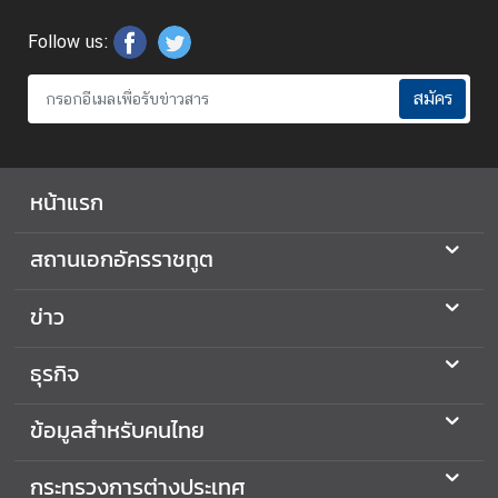
ล
Follow us:
ข่
สมัคร
า
ว
หน้าแรก
ธุ
ร
สถานเอกอัครราชทูต
กิ
จ
ข่าว
ข้
ธุรกิจ
อ
มู
ข้อมูลสำหรับคนไทย
ล
สำ
กระทรวงการต่างประเทศ