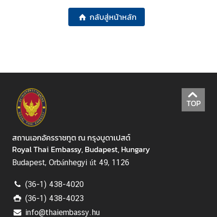
ร
กลับสู่หน้าหลัก
า
ช
ทู
ต
บ
ริ
TOP
ก
า
ร
สถานเอกอัครราชทูต ณ กรุงบูดาเปสต์
/
Royal Thai Embassy, Budapest, Hungary
ง
Budapest, Orbánhegyi út 49, 1126
า
น
(36-1) 438-4020
ก
(36-1) 438-4023
ง
info@thaiembassy.hu
สุ