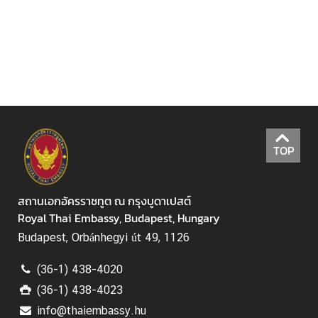
ห
รั
บ
ค
น
ไ
ท
ย
TOP
ก
ร
สถานเอกอัครราชทูต ณ กรุงบูดาเปสต์
ะ
Royal Thai Embassy, Budapest, Hungary
ท
ร
Budapest, Orbánhegyi út 49, 1126
ว
ง
(36-1) 438-4020
ก
(36-1) 438-4023
า
info@thaiembassy.hu