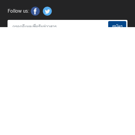
ร
ต่
Follow us:
า
ง
สมัคร
ป
ร
ะ
เ
หน้าแรก
ท
ศ
สถานเอกอัครราชทูต
ข่าว
ข้
อ
มู
ธุรกิจ
ล
ป
ข้อมูลสำหรับคนไทย
ร
ะ
กระทรวงการต่างประเทศ