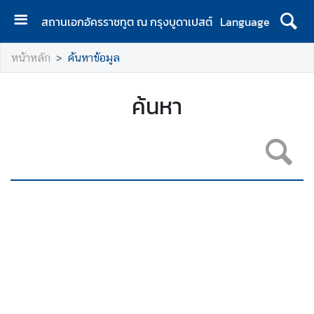
สถานเอกอัครราชทูต ณ กรุงบูดาเปสต์
Language
ห
หน้าหลัก
ค้นหาข้อมูล
น้
า
แ
ค้นหา
ร
ก
ส
ถ
า
น
เ
อ
ก
อั
ค
ร