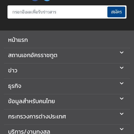
ร
ต่
สมัคร
า
ง
ป
ร
หน้าแรก
ะ
เ
สถานเอกอัครราชทูต
ท
ศ
ข่าว
ธุรกิจ
ข้
อ
มู
ข้อมูลสำหรับคนไทย
ล
ป
กระทรวงการต่างประเทศ
ร
ะ
บริการ/งานกงสุล