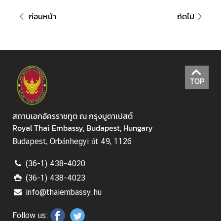
ห
รั
ก่อนหน้า
ถัดไป
บ
ค
น
ไ
ท
TOP
ย
สถานเอกอัครราชทูต ณ กรุงบูดาเปสต์
ก
Royal Thai Embassy, Budapest, Hungary
ร
ะ
Budapest, Orbánhegyi út 49, 1126
ท
ร
(36-1) 438-4020
ว
(36-1) 438-4023
ง
info@thaiembassy.hu
ก
า
Follow us: