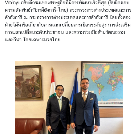
Vitényi อธิบดีกรมเขตเศรษฐกิจที่มีการพัฒนาเร็วที่สุด (รับผิดชอบ
ร
ความสัมพันธ์ทวิภาคีฮังการี-ไทย) กระทรวงการต่างประเทศและการ
า
ค้าฮังการี ณ กระทรวงการต่างประเทศและการค้าฮังการี โดยทั้งสอง
ช
ฝ่ายได้หารือเกี่ยวกับการแลกเปลี่ยนการเยือนระดับสูง การส่งเสริม
ทู
การแลกเปลี่ยนระดับประชาชน และความร่วมมือด้านวัฒนธรรม
ต
และกีฬา โดยเฉพาะมวยไทย
บ
ริ
ก
า
ร
/
ง
า
น
ก
ง
สุ