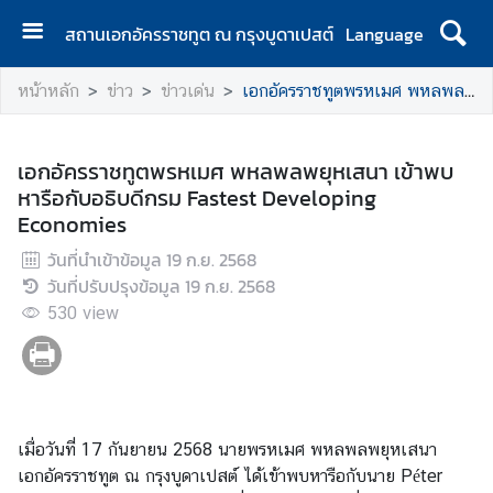
สถานเอกอัครราชทูต ณ กรุงบูดาเปสต์
Language
ห
หน้าหลัก
ข่าว
ข่าวเด่น
เอกอัครราชทูตพรหเมศ พหลพลพยุหเสนา เข้าพบหารือกับอธิบดีกรม Fastest Developing Economies
น้
า
แ
เอกอัครราชทูตพรหเมศ พหลพลพยุหเสนา เข้าพบ
ร
หารือกับอธิบดีกรม Fastest Developing
ก
Economies
ส
วันที่นำเข้าข้อมูล
19 ก.ย. 2568
ถ
วันที่ปรับปรุงข้อมูล
19 ก.ย. 2568
า
530
view
น
เ
อ
ก
อั
เมื่อวันที่ 17 กันยายน 2568 นายพรหเมศ พหลพลพยุหเสนา
ค
เอกอัครราชทูต ณ กรุงบูดาเปสต์ ได้เข้าพบหารือกับนาย Péter
ร