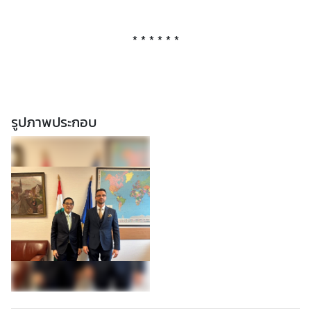
ล
* * * * * *
ข่
า
ว
รูปภาพประกอบ
ธุ
ร
กิ
จ
ข้
อ
มู
ล
สำ