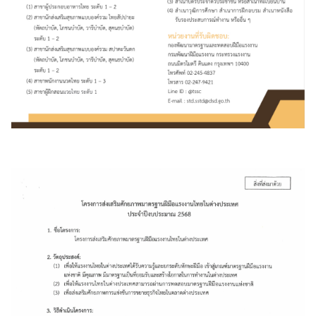
ล
ข่
า
ว
ธุ
ร
กิ
จ
ข้
อ
มู
ล
สำ