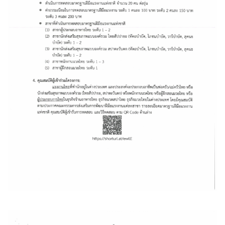
ห
รั
บ
ค
น
ไ
ท
ย
ก
ร
ะ
ท
ร
ว
ง
ก
า