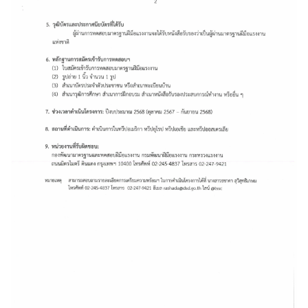
ร
ต่
า
ง
ป
ร
ะ
เ
ท
ศ
ข้
อ
มู
ล
ป
ร
ะ