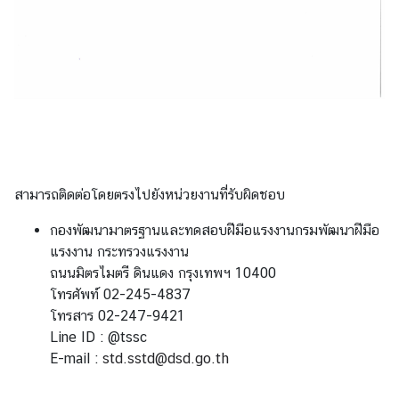
เ
ท
ศ
T
h
a
i
l
สามารถติดต่อโดยตรงไปยังหน่วยงานที่รับผิดชอบ
a
n
กองพัฒนามาตรฐานและทดสอบฝีมือแรงงานกรมพัฒนาฝีมือ
d
แรงงาน กระทรวงแรงงาน
N
ถนนมิตรไมตรี ดินแดง กรุงเทพฯ 10400
o
โทรศัพท์ 02-245-4837
w
โทรสาร 02-247-9421
Line ID : @tssc
R
E-mail :
std.sstd@dsd.go.th
e
l