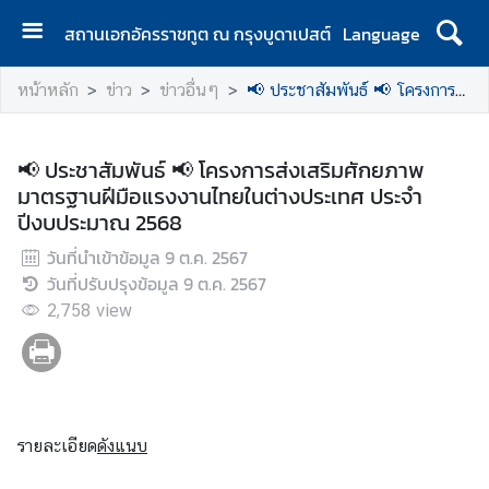
สถานเอกอัครราชทูต ณ กรุงบูดาเปสต์
Language
ห
หน้าหลัก
ข่าว
ข่าวอื่นๆ
📢 ประชาสัมพันธ์ 📢 โครงการส่งเสริมศักยภาพมาตรฐานฝีมือแรงงานไทยในต่างประเทศ ประจำปีงบประมาณ 2568
น้
า
แ
📢 ประชาสัมพันธ์ 📢 โครงการส่งเสริมศักยภาพ
ร
มาตรฐานฝีมือแรงงานไทยในต่างประเทศ ประจำ
ก
ปีงบประมาณ 2568
ส
วันที่นำเข้าข้อมูล
9 ต.ค. 2567
ถ
วันที่ปรับปรุงข้อมูล
9 ต.ค. 2567
า
2,758
view
น
เ
อ
ก
อั
รายละเอียด
ดังแนบ
ค
ร