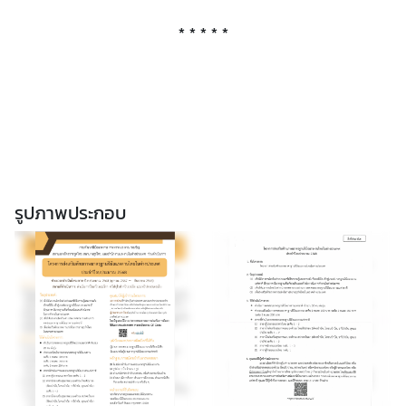
a
* * * * *
t
e
d
L
i
n
k
s
รูปภาพประกอบ