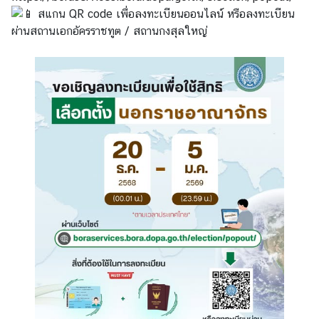
ร
สแกน QR code เพื่อลงทะเบียนออนไลน์ หรือลงทะเบียน
า
ผ่านสถานเอกอัครราชทูต / สถานกงสุลใหญ่
ช
ทู
ต
บ
ริ
ก
า
ร
/
ง
า
น
ก
ง
สุ