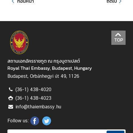
ก่อนหน้า
ถัดไป
ห
รั
บ
ค
น
ไ
TOP
ท
ย
สถานเอกอัครราชทูต ณ กรุงบูดาเปสต์
Royal Thai Embassy, Budapest, Hungary
ก
Budapest, Orbánhegyi út 49, 1126
ร
ะ
(36-1) 438-4020
ท
ร
(36-1) 438-4023
ว
info@thaiembassy.hu
ง
ก
Follow us:
า