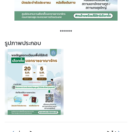
ล
ข่
******
า
ว
รูปภาพประกอบ
ธุ
ร
กิ
จ
ข้
อ
มู
ล
สำ