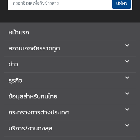
ร
สมัคร
ต่
า
ง
ป
หน้าแรก
ร
ะ
สถานเอกอัครราชทูต
เ
ท
ข่าว
ศ
ธุรกิจ
ข้
ข้อมูลสำหรับคนไทย
อ
มู
กระทรวงการต่างประเทศ
ล
ป
ร
บริการ/งานกงสุล
ะ