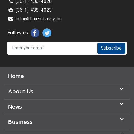
f
(36-1) 438-4020
K
(36-1) 438-4023
i
info@thaiembassy.hu
n
g
Follow us:
d
o
Subscribe
m
o
f
T
Home
h
a
About Us
i
l
News
a
n
Business
d