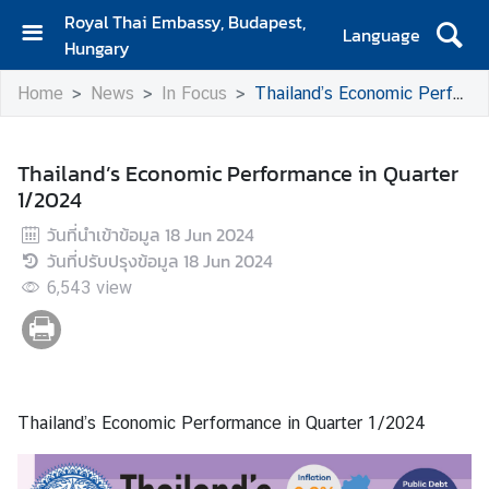
Royal Thai Embassy, Budapest,
Language
Hungary
H
Home
News
In Focus
Thailand’s Economic Performance in Quarter 1/2024
o
m
e
Thailand’s Economic Performance in Quarter
1/2024
A
b
วันที่นำเข้าข้อมูล
18 Jun 2024
o
วันที่ปรับปรุงข้อมูล
18 Jun 2024
u
6,543
view
t
U
s
N
Thailand’s Economic Performance in Quarter 1/2024
e
w