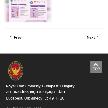
y
o
f
F
o
r
Prev
Next
e
i
g
n
A
f
TOP
f
a
Royal Thai Embassy, Budapest, Hungary
i
สถานเอกอัครราชทูต ณ กรุงบูดาเปสต์
r
s
Budapest, Orbánhegyi út 49, 1126
o